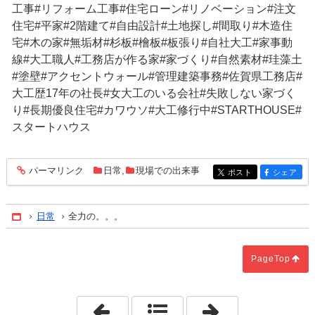
工事#リフォーム工事#住宅ローン#リノベーション#注文
住宅#平家#2階建て#自由設計#土地探し#間取り#木造住
宅#木の家#無垢材#杉板#檜板#板張り#自社大工#家事動
線#大工職人#工務店が作る家#家づくり#自然素材#珪藻土
#塗壁#アクセントウォール#管理建築事務#佐賀県工務店#
大工歴17年の社長#女大工のいる会社#失敗しない家づく
り#長期優良住宅#カワウソ#大工修行中#STARTHOUSE#
スタートハウス
パーマリンク
日常
,
現場での出来事
entry279
ポスト
シェア
entry279
entry279
日常
全力の。。。
Home
PageTop
「鍋。」
「塗り塗り♪」