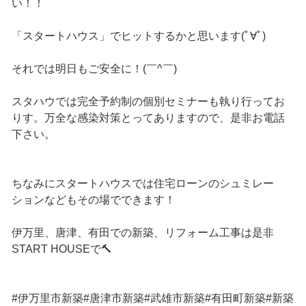
い！！
「スタートハウス」でヒットするかと思います(ﾟ∀ﾟ)
それでは明日もご安全に！(￣^￣)ゞ
スタハウでは完全予約制の個別セミナーも執り行ってお
りす。万全な感染対策とってありますので、是非お電話
下さい。
ちなみにスタートハウスでは住宅ローンのシュミレー
ションなどもその場でできます！
伊万里、唐津、有田での新築、リフォーム工事は是非
START HOUSEで🔨
#伊万里市新築#唐津市新築#武雄市新築#有田町新築#新築