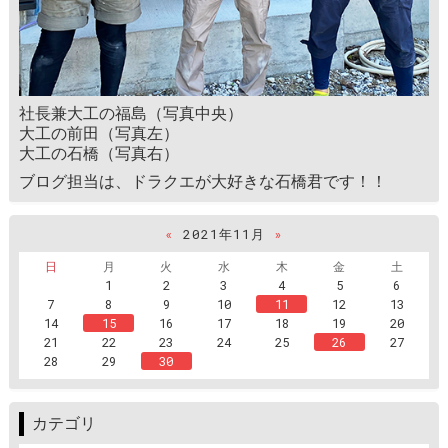
社長兼大工の福島（写真中央）
大工の前田（写真左）
大工の石橋（写真右）
ブログ担当は、ドラクエが大好きな石橋君です！！
«
2021年11月
»
日
月
火
水
木
金
土
1
2
3
4
5
6
7
8
9
10
11
12
13
14
15
16
17
18
19
20
21
22
23
24
25
26
27
28
29
30
カテゴリ