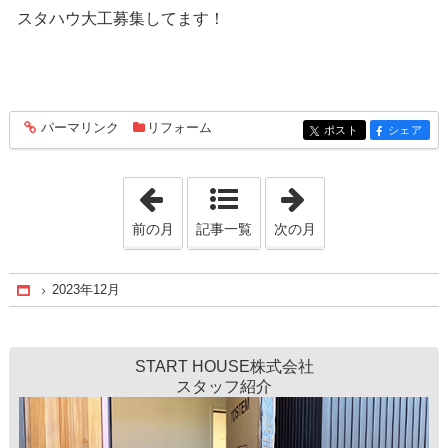
スタハウ大工募集してます！
パーマリンク
リフォーム
entry405
ポスト
シェア
entry405
entry405
「2023年10月」
「2024年5月」
前の月
記事一覧
次の月
2023年12月
Home
START HOUSE株式会社
スタッフ紹介