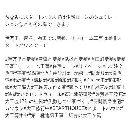
ちなみにスタートハウスでは住宅ローンのシュミレー
ションなどもその場でできます！
伊万里、唐津、有田での新築、リフォーム工事は是非ス
タートハウスで！！
#伊万里市新築#唐津市新築#武雄市新築#有田町新築#新築
工事#リフォーム工事#住宅ローン#リノベーション#注文
住宅#平家#2階建て#自由設計#土地探し#間取り#木造住
宅#木の家#無垢材#杉板#檜板#板張り#自社大工#家事動
線#大工職人#工務店が作る家#家づくり#自然素材#珪藻土
#塗壁#アクセントウォール#管理建築事務#佐賀県工務店#
大工歴17年の社長##失敗しない家づくり#長期優良住宅#
カワウソ#大工修行中#STARTHOUSE#スタートハウス#
大工募集中#第二種電気工事士所有の大工在籍