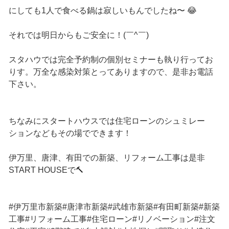
にしても1人で食べる鍋は寂しいもんでしたね〜 😂
それでは明日からもご安全に！(￣^￣)ゞ
スタハウでは完全予約制の個別セミナーも執り行ってお
りす。万全な感染対策とってありますので、是非お電話
下さい。
ちなみにスタートハウスでは住宅ローンのシュミレー
ションなどもその場でできます！
伊万里、唐津、有田での新築、リフォーム工事は是非
START HOUSEで🔨
#伊万里市新築#唐津市新築#武雄市新築#有田町新築#新築
工事#リフォーム工事#住宅ローン#リノベーション#注文