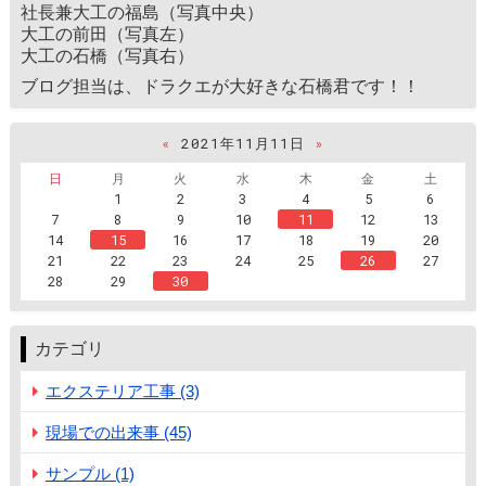
社長兼大工の福島（写真中央）
大工の前田（写真左）
大工の石橋（写真右）
ブログ担当は、ドラクエが大好きな石橋君です！！
«
2021年11月11日
»
日
月
火
水
木
金
土
1
2
3
4
5
6
7
8
9
10
11
12
13
14
15
16
17
18
19
20
21
22
23
24
25
26
27
28
29
30
カテゴリ
エクステリア工事 (3)
現場での出来事 (45)
サンプル (1)