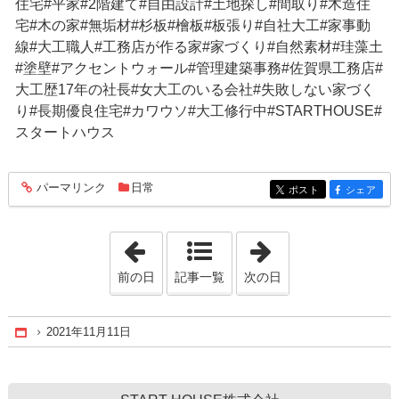
住宅#平家#2階建て#自由設計#土地探し#間取り#木造住
宅#木の家#無垢材#杉板#檜板#板張り#自社大工#家事動
線#大工職人#工務店が作る家#家づくり#自然素材#珪藻土
#塗壁#アクセントウォール#管理建築事務#佐賀県工務店#
大工歴17年の社長#女大工のいる会社#失敗しない家づく
り#長期優良住宅#カワウソ#大工修行中#STARTHOUSE#
スタートハウス
パーマリンク
日常
entry278
ポスト
シェア
entry278
entry278
「2021年10月30日」
「2021年11月15
前の日
記事一覧
次の日
2021年11月11日
Home