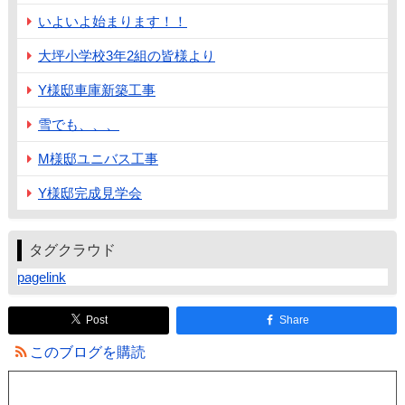
いよいよ始まります！！
大坪小学校3年2組の皆様より
Y様邸車庫新築工事
雪でも、、、
M様邸ユニバス工事
Y様邸完成見学会
タグクラウド
pagelink
Post
Share
このブログを購読