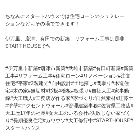
ちなみにスタートハウスでは住宅ローンのシュミレー
ションなどもその場でできます！
伊万里、唐津、有田での新築、リフォーム工事は是非
START HOUSEで🔨
#伊万里市新築#唐津市新築#武雄市新築#有田町新築#新築
工事#リフォーム工事#住宅ローン#リノベーション#注文
住宅#平家#2階建て#自由設計#土地探し#間取り#木造住
宅#木の家#無垢材#杉板#檜板#板張り#自社大工#家事動
線#大工職人#工務店が作る家#家づくり#自然素材#珪藻土
#塗壁#アクセントウォール#管理建築事務#佐賀県工務店#
大工歴17年の社長#女大工のいる会社#失敗しない家づく
り#長期優良住宅#カワウソ#大工修行中#STARTHOUSE#
スタートハウス