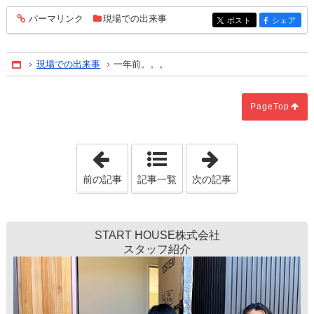
パーマリンク
現場での出来事
entry244
ポスト
シェア
entry244
entry244
現場での出来事
一年前。。。
Home
PageTop
「N様邸」
「完了です！」
前の記事
記事一覧
次の記事
START HOUSE株式会社
スタッフ紹介