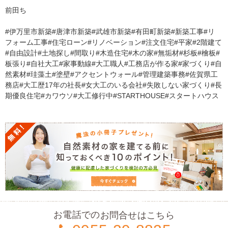
前田ち
#伊万里市新築#唐津市新築#武雄市新築#有田町新築#新築工事#リ
フォーム工事#住宅ローン#リノベーション#注文住宅#平家#2階建て
#自由設計#土地探し#間取り#木造住宅#木の家#無垢材#杉板#檜板#
板張り#自社大工#家事動線#大工職人#工務店が作る家#家づくり#自
然素材#珪藻土#塗壁#アクセントウォール#管理建築事務#佐賀県工
務店#大工歴17年の社長#女大工のいる会社#失敗しない家づくり#長
期優良住宅#カワウソ#大工修行中#STARTHOUSE#スタートハウス
お電話での
お問合せはこちら