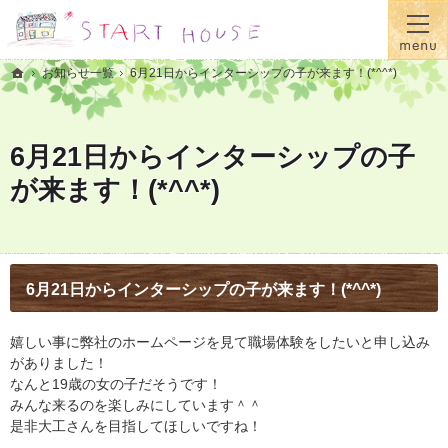
プロの目線からご提案。佐賀県伊万里市の注文住宅・新築戸建てを手がける工務店なら当
佐賀県伊万里市の新築・注文住宅・新築戸建てを手がける工務店ならSTART HOUSE（ス
お知らせ一覧
6月21日からインターシップの子が来ます！(*^^*)
ホーム
6月21日からインターシップの子
が来ます！(*^^*)
6月21日からインターシップの子が来ます！(*^^*)
嬉しい事に弊社のホームページを見て職場体験をしたいと申し込み
がありました！
なんと19歳の女の子だそうです！
みんな来るのを楽しみにしています＾＾
是非大工さんを目指してほしいですね！